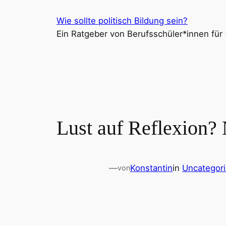
Zum
Wie sollte politisch Bildung sein?
Inhalt
Ein Ratgeber von Berufsschüler*innen für (
springen
Lust auf Reflexion?
—
Konstantin
in
Uncategor
von