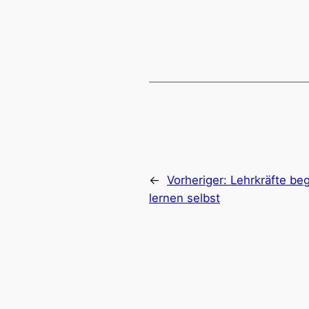
←
Vorheriger:
Lehrkräfte be
lernen selbst