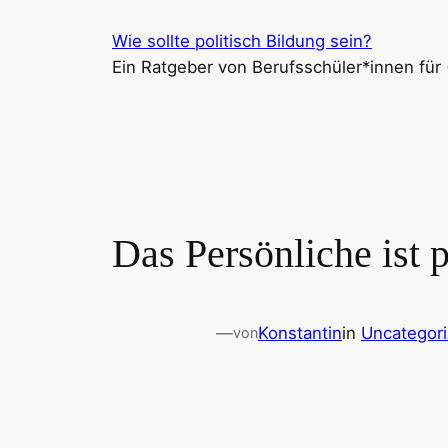
Zum
Wie sollte politisch Bildung sein?
Inhalt
Ein Ratgeber von Berufsschüler*innen für (
springen
Das Persönliche ist 
—
Konstantin
in
Uncategor
von